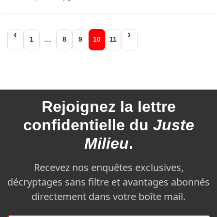
Navigation
1
…
8
9
10
11
des
articles
Rejoignez la
lettre
confidentielle du
Juste
Milieu
.
Recevez nos enquêtes exclusives,
décryptages sans filtre et avantages abonnés
directement dans votre boîte mail.