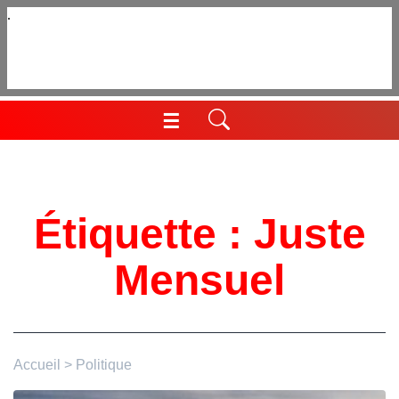
Aller
au
contenu
☰
Menu
Étiquette :
Juste
Mensuel
Accueil
>
Politique