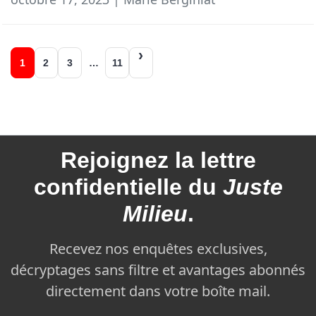
Navigation
1
2
3
…
11
des
articles
Rejoignez la
lettre
confidentielle du
Juste
Milieu
.
Recevez nos enquêtes exclusives,
décryptages sans filtre et avantages abonnés
directement dans votre boîte mail.