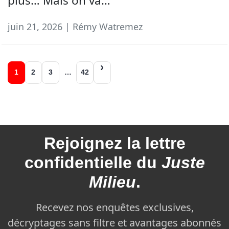
plus… Mais on va…
juin 21, 2026 | Rémy Watremez
Navigation
1
2
3
…
42
des
articles
Rejoignez la
lettre
confidentielle du
Juste
Milieu
.
Recevez nos enquêtes exclusives,
décryptages sans filtre et avantages abonnés