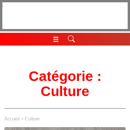
Aller
au
contenu
☰
Menu
Catégorie :
Culture
Accueil
>
Culture