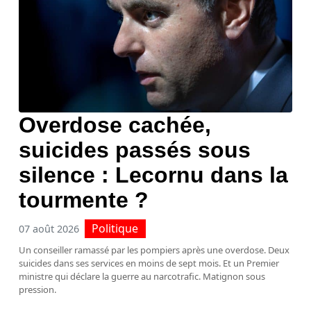
Overdose cachée,
suicides passés sous
silence : Lecornu dans la
tourmente ?
Politique
07 août 2026
Un conseiller ramassé par les pompiers après une overdose. Deux
suicides dans ses services en moins de sept mois. Et un Premier
ministre qui déclare la guerre au narcotrafic. Matignon sous
pression.