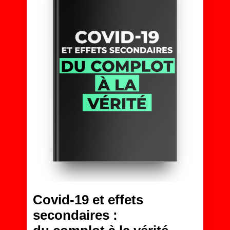
Covid-19 et effets
V
secondaires :
l