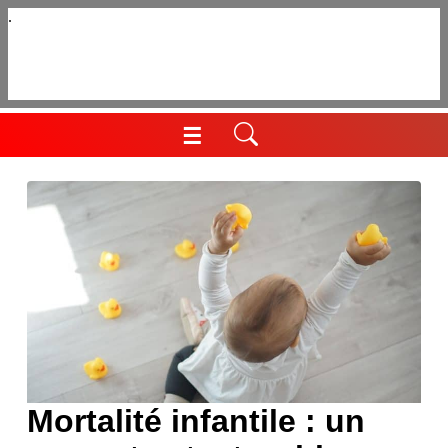
Aller
au
contenu
☰
Menu
Mortalité infantile : un