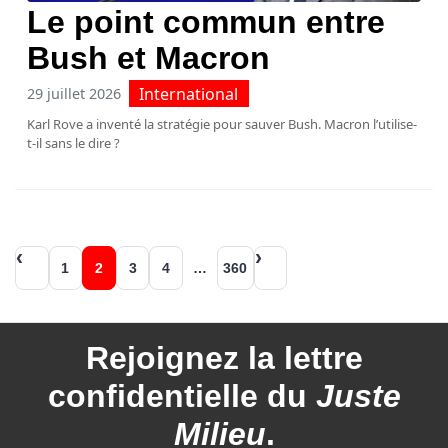
Le point commun entre
Bush et Macron
International
29 juillet 2026
Karl Rove a inventé la stratégie pour sauver Bush. Macron l’utilise-
t-il sans le dire ?
Navigation
1
2
3
4
…
360
des
articles
Rejoignez la
lettre
confidentielle du
Juste
Milieu
.