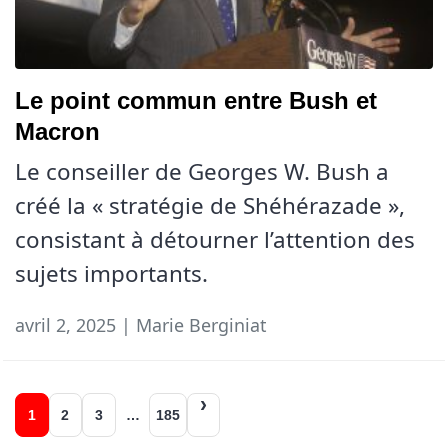
Le point commun entre Bush et
Macron
Le conseiller de Georges W. Bush a
créé la « stratégie de Shéhérazade »,
consistant à détourner l’attention des
sujets importants.
avril 2, 2025 | Marie Berginiat
Navigation
1
2
3
…
185
des