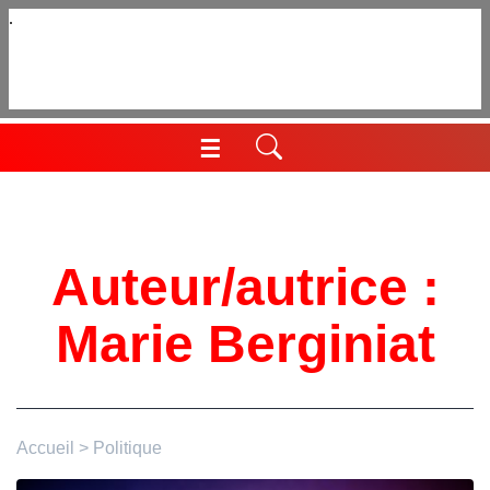
Aller
au
contenu
☰
Menu
Auteur/autrice :
Marie Berginiat
Accueil
>
Politique