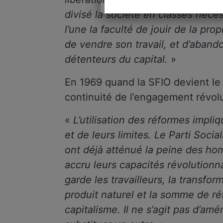
divisé la société en classes néce
l’une la faculté de jouir de la propr
de vendre son travail, et d’aband
détenteurs du capital.
»
En 1969 quand la SFIO devient le P
continuité de l’engagement révolu
«
L’utilisation des réformes impli
et de leurs limites. Le Parti Socia
ont déjà atténué la peine des ho
accru leurs capacités révolutionna
garde les travailleurs, la transfor
produit naturel et la somme de ré
capitalisme. Il ne s’agit pas d’am