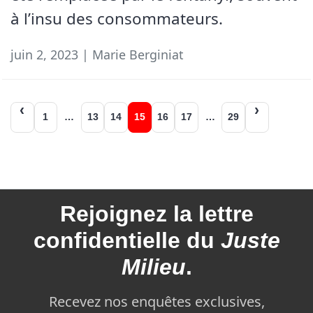
à l’insu des consommateurs.
juin 2, 2023 | Marie Berginiat
Navigation
1
…
13
14
15
16
17
…
29
des
articles
Rejoignez la
lettre
confidentielle du
Juste
Milieu
.
Recevez nos enquêtes exclusives,