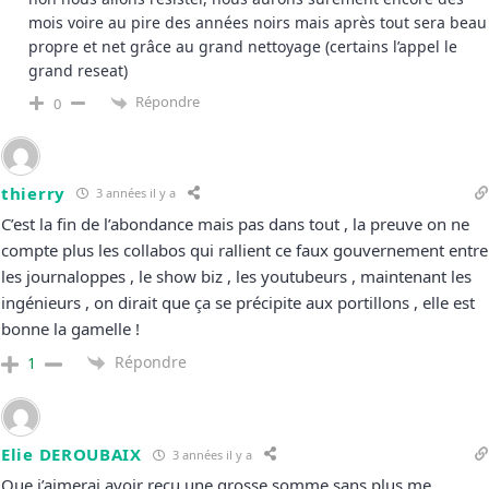
mois voire au pire des années noirs mais après tout sera beau
propre et net grâce au grand nettoyage (certains l’appel le
grand reseat)
Répondre
0
thierry
3 années il y a
C’est la fin de l’abondance mais pas dans tout , la preuve on ne
compte plus les collabos qui rallient ce faux gouvernement entre
les journaloppes , le show biz , les youtubeurs , maintenant les
ingénieurs , on dirait que ça se précipite aux portillons , elle est
bonne la gamelle !
Répondre
1
Elie DEROUBAIX
3 années il y a
Que j’aimerai avoir reçu une grosse somme sans plus me