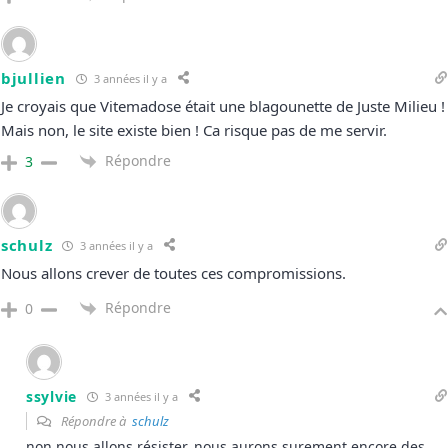
bjullien
3 années il y a
Je croyais que Vitemadose était une blagounette de Juste Milieu !
Mais non, le site existe bien ! Ca risque pas de me servir.
Répondre
3
schulz
3 années il y a
Nous allons crever de toutes ces compromissions.
Répondre
0
ssylvie
3 années il y a
Répondre à
schulz
non nous allons résister, nous aurons surement encore des