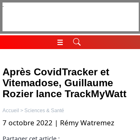
Aller
au
contenu
☰
Menu
Après CovidTracker et
Vitemadose, Guillaume
Rozier lance TrackMyWatt
Accueil
>
Sciences & Santé
7 octobre 2022
|
Rémy Watremez
Partager cet article :