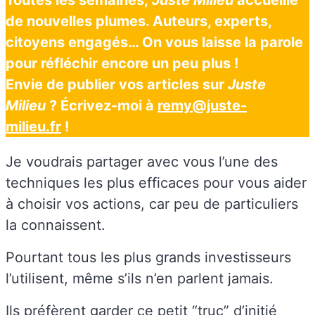
de nouvelles plumes. Auteurs, experts,
citoyens engagés… On vous laisse la parole
pour réfléchir encore un peu plus !
Envie de publier vos articles sur
Juste
Milieu
? Écrivez-moi à
remy@juste-
milieu.fr
!
Je voudrais partager avec vous l’une des
techniques les plus efficaces pour vous aider
à choisir vos actions, car peu de particuliers
la connaissent.
Pourtant tous les plus grands investisseurs
l’utilisent, même s’ils n’en parlent jamais.
Ils préfèrent garder ce petit “truc” d’initié