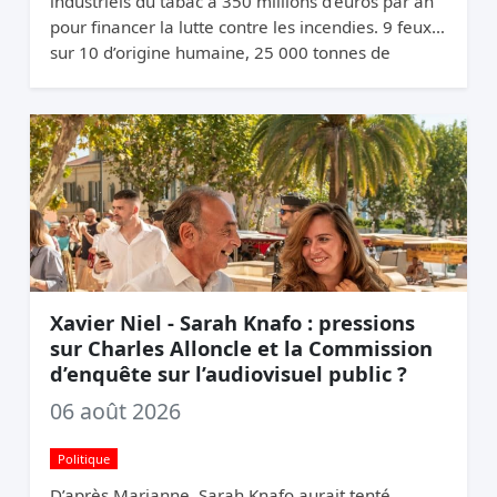
industriels du tabac à 350 millions d’euros par an
pour financer la lutte contre les incendies. 9 feux
sur 10 d’origine humaine, 25 000 tonnes de
mégots jetés par an. La logique du pollueur-
payeur.
Xavier Niel - Sarah Knafo : pressions
sur Charles Alloncle et la Commission
d’enquête sur l’audiovisuel public ?
06 août 2026
Politique
D’après Marianne, Sarah Knafo aurait tenté