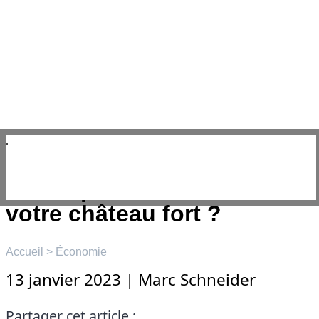
Aller
au
contenu
☰
Menu
MOAT : avez-vous une
douve profonde autour de
votre château fort ?
Accueil
>
Économie
13 janvier 2023
|
Marc Schneider
Partager cet article :