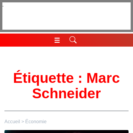
Aller
au
contenu
☰
Menu
Étiquette :
Marc
Schneider
Accueil
>
Économie