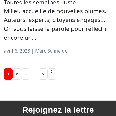
Toutes les semaines, Juste
Milieu accueille de nouvelles plumes.
Auteurs, experts, citoyens engagés…
On vous laisse la parole pour réfléchir
encore un…
avril 6, 2023 | Marc Schneider
Navigation
1
2
3
…
5
des
articles
Rejoignez la
lettre