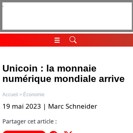
Aller
au
contenu
☰
Menu
Unicoin : la monnaie
numérique mondiale arrive
Accueil
>
Économie
19 mai 2023
|
Marc Schneider
Partager cet article :