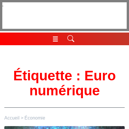
Aller
au
contenu
☰
Menu
Étiquette :
Euro
numérique
Accueil
>
Économie