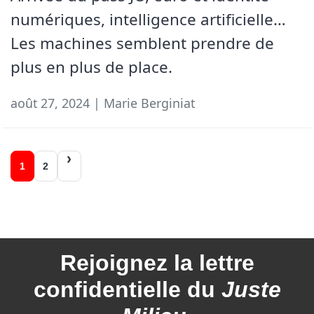
numériques, intelligence artificielle…
Les machines semblent prendre de
plus en plus de place.
août 27, 2024 | Marie Berginiat
Navigation
1
2
des
articles
Rejoignez la
lettre
confidentielle du
Juste