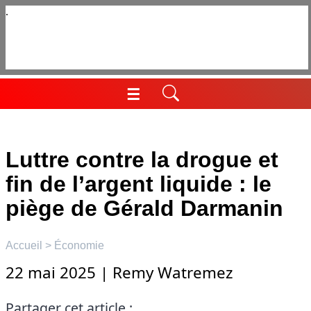
Aller
au
contenu
☰
Menu
Luttre contre la drogue et
fin de l’argent liquide : le
piège de Gérald Darmanin
Accueil
>
Économie
22 mai 2025
|
Remy Watremez
Partager cet article :