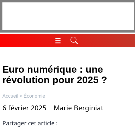
Aller
au
contenu
☰
Menu
Euro numérique : une
révolution pour 2025 ?
Accueil
>
Économie
6 février 2025
|
Marie Berginiat
Partager cet article :