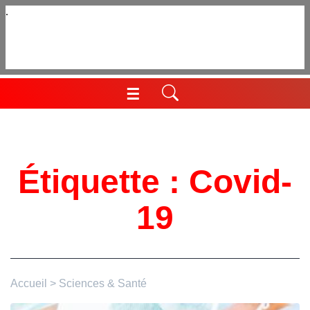
Aller
au
contenu
☰
Menu
Étiquette :
Covid-
19
Accueil
>
Sciences & Santé