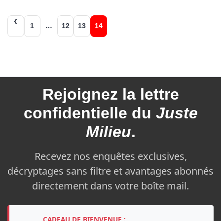
Navigation
1
…
12
13
14
des
articles
Rejoignez la
lettre
confidentielle du
Juste
Milieu
.
Recevez nos enquêtes exclusives,
décryptages sans filtre et avantages abonnés
directement dans votre boîte mail.
CADEAU DE BIENVENUE :