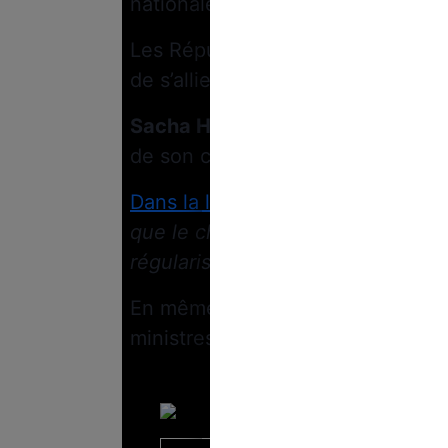
nationale !
Les Républicains, seul parti enclin
de s’allier si Renaissance n’accep
Sacha Houlié
, président Renaissa
de son côté de cette décision du
Dans la lettre
Politico
du 3 août 
que le chef de l’Etat ne négociera
régularisation des travailleurs et 
En même temps, on ne sait pas e
ministres sont prêts à négocier…