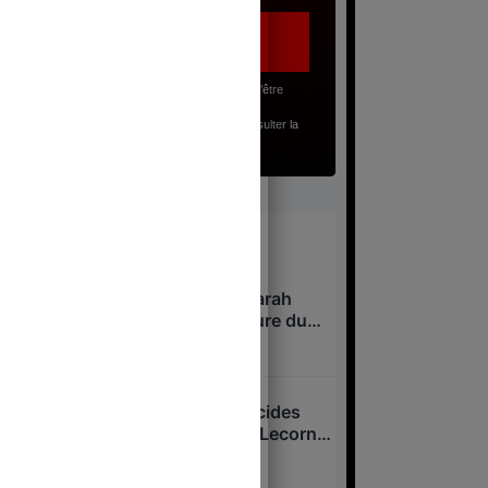
J’accepte, en renseignant mon adresse email, d’être
abonné(e) à la lettre gratuite du Juste Milieu.
Pour en savoir plus sur mes droits, je peux consulter la
Politique de Confidentialité
.
À lire
Niel, Bolloré, Attali : Sarah
Knafo, nouvelle créature du
système après Macron ?
7 août 2026
Overdose cachée, suicides
passés sous silence : Lecornu
dans la tourmente ?
7 août 2026