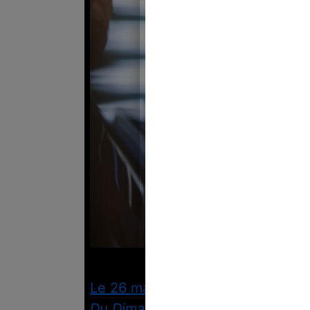
Crédi
Le 26 mars 2023, Elisabeth Borne
Du Dimanche
.