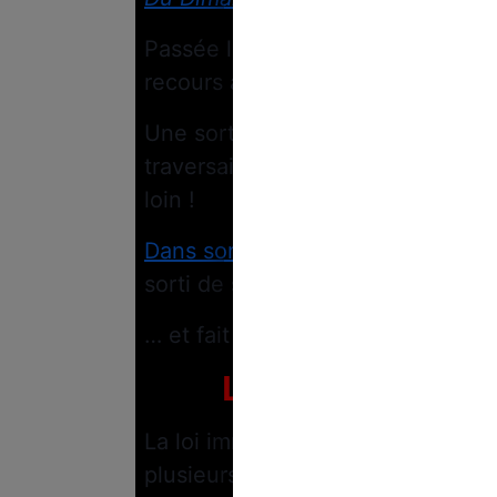
Passée la douloureuse réforme des 
recours au 49-3, en dehors des t
Une sorte de façon subtile de cal
traversait une grande période de
loin !
Dans son entretien pour
Le Figar
sorti de ses vacances…
… et fait planer la menace du 49-
La loi immigrat
La loi immigration portée par
Gér
plusieurs mois.