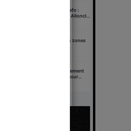
Xavier Niel – Sarah Knafo :
pressions sur Charles Alloncle
et la Commission d’enquête
6 août 2026
sur l’audiovisuel public ?
Attentat d’Annecy : les zones
d’ombre
6 août 2026
Loi Yadan : le gouvernement
veut passer en force pour
interdire l’antisionisme !
5 août 2026