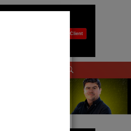
Espace Client
dages
Contact