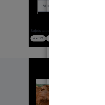
Sujets associés :
2023
49-3
Emmanuel Macron
L