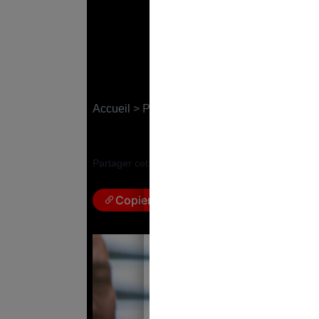
Loi immigration : la
Emmanuel Macron ?
Accueil
>
Politique
3 août 2023
|
Marie Berginiat
Partager cet article :
Copier le lien