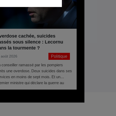
verdose cachée, suicides
assés sous silence : Lecornu
ans la tourmente ?
Politique
 août 2026
 conseiller ramassé par les pompiers
rès une overdose. Deux suicides dans ses
rvices en moins de sept mois. Et un
emier ministre qui déclare la guerre au
rcotrafic. Matignon sous pression.