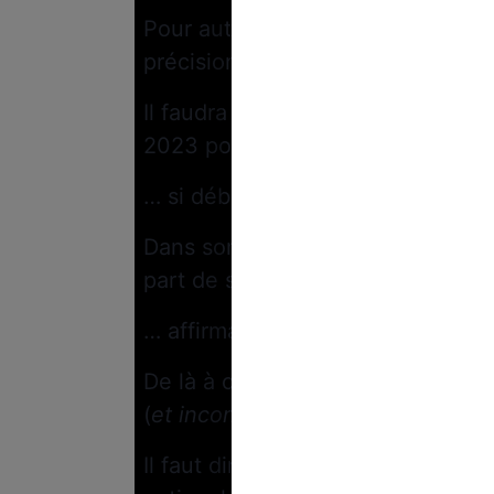
Pour autant, son contenu n’est p
précision.
Il faudra donc attendre le début
2023 pour avoir toute la teneur
… si débat il y a !
Dans son interview pour
Le Figar
part de son envie de passer en fo
… affirmant : “
j’utiliserai ce que 
De là à croire que le président d
(
et incontournable
) 49-3, il n’y a
Il faut dire que le projet de loi es