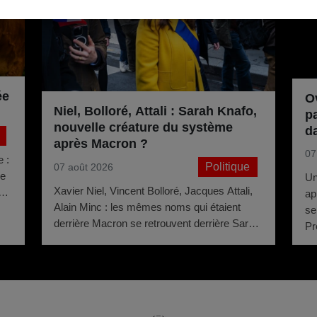
ée
O
Niel, Bolloré, Attali : Sarah Knafo,
p
nouvelle créature du système
d
après Macron ?
07
 :
Politique
07 août 2026
le
Un
Xavier Niel, Vincent Bolloré, Jacques Attali,
à
ap
Alain Minc : les mêmes noms qui étaient
se
derrière Macron se retrouvent derrière Sarah
Pr
Knafo. Même système. Autres couleurs.
na