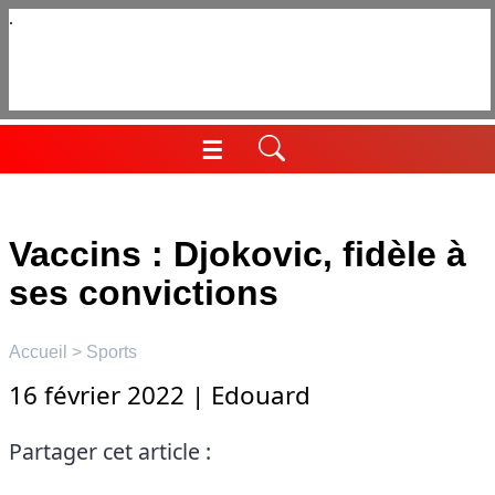
Aller
au
contenu
☰
Menu
Vaccins : Djokovic, fidèle à
ses convictions
Accueil
>
Sports
16 février 2022
|
Edouard
Partager cet article :