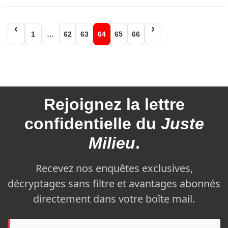
Navigation
1
…
62
63
64
65
66
des
articles
Rejoignez la
lettre
confidentielle du
Juste
Milieu
.
Recevez nos enquêtes exclusives,
décryptages sans filtre et avantages abonnés
directement dans votre boîte mail.