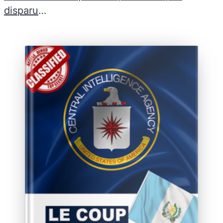
disparu
…