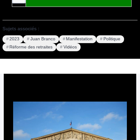
Sujets associés :
2023
Juan Branco
Manifestation
Politique
Réforme des retraites
Vidéos
Pour aller plus loin