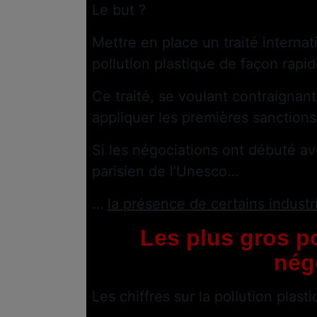
Le but ?
Mettre en place un traité internat
pollution plastique de façon rapid
Ce traité, se voulant contraignant
appliquer les premières sanction
Si les négociations ont débuté a
parisien de l’Unesco…
…
la présence de certains indust
Les plus gros po
nég
Les chiffres sur la pollution plast