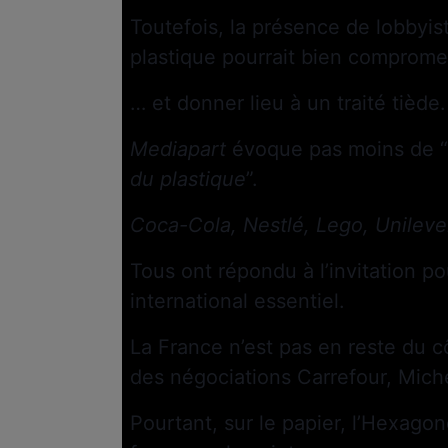
Toutefois, la présence de lobbyis
plastique pourrait bien comprome
… et donner lieu à un traité tiède
Mediapart
évoque pas moins de “
du plastique
”.
Coca-Cola, Nestlé, Lego, Unilever
Tous ont répondu à l’invitation po
international essentiel.
La France n’est pas en reste du cô
des négociations Carrefour, Mich
Pourtant, sur le papier, l’Hexagon