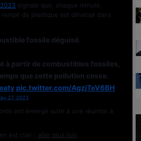
n 2023
signale que, chaque minute,
 rempli de plastique est déversé dans
ustible fossile déguisé.
é à partir de combustibles fossiles,
temps que cette pollution cesse.
reaty
pic.twitter.com/AgzjTeV6BH
ay 27, 2023
ords ont émergé suite à une réunion à
n est clair :
aller plus loin
.