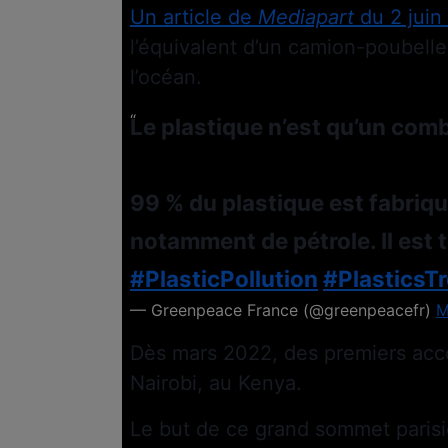
Un article de
Mediapart
du 2 jui
l’équivalent d’un camion-poubelle
l’océan.
Le plastique n’est qu’un comb
99 % du plastique est fabriqu
notamment de pétrole. Il est 
#PlasticPollution
#PlasticsT
— Greenpeace France (@greenpeacefr)
M
Dès mars 2022, des premiers acc
Nairobi, au Kenya.
Le but de ce grand sommet parisie