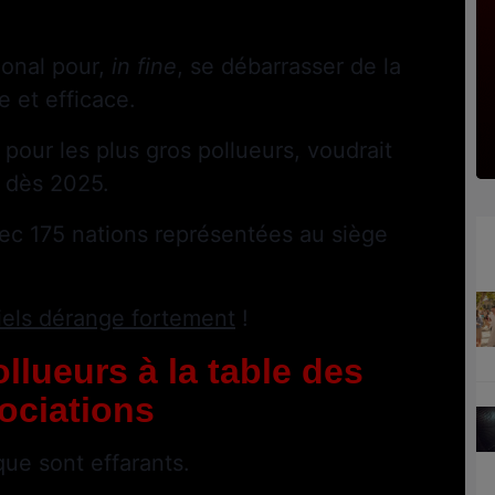
ional pour,
in fine
, se débarrasser de la
e et efficace.
 pour les plus gros pollueurs, voudrait
s dès 2025.
vec 175 nations représentées au siège
riels dérange fortement
!
llueurs à la table des
ociations
ique sont effarants.