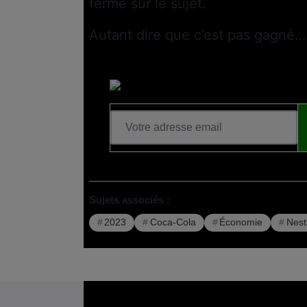
ferme sur le sujet.
Autant dire que c’est pas gagné…
Sujets associés :
2023
Coca-Cola
Économie
Nest