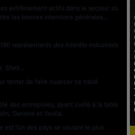
tes extrêmement actifs dans le secteur du
ttre les bonnes intentions générales…
.
190 représentants des intérêts industriels
, Shell
…
ur tenter de faire nuancer ce traité
té des entreprises, ayant invité à la table
elin, Danone et Veolia.
e est l’un des pays se voulant le plus