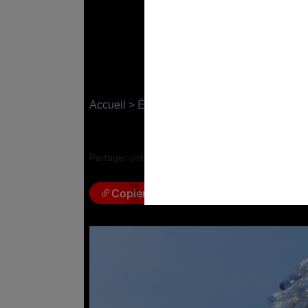
Négociations sur le 
bien installés
Accueil
>
Économie
2 juin 2023
|
Marie Berginiat
Partager cet article :
Copier le lien