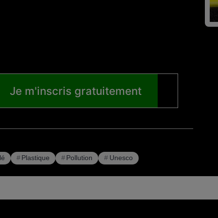
lé
Plastique
Pollution
Unesco