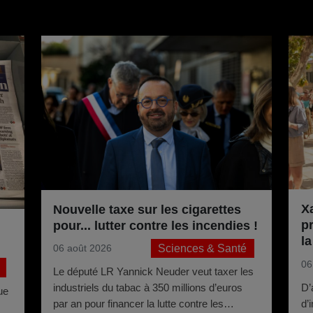
Pour aller plus loin
Xa
Nouvelle taxe sur les cigarettes
p
pour... lutter contre les incendies !
l
Sciences & Santé
06 août 2026
l’
06
Le député LR Yannick Neuder veut taxer les
D’
industriels du tabac à 350 millions d’euros
ue
d’
par an pour financer la lutte contre les
s