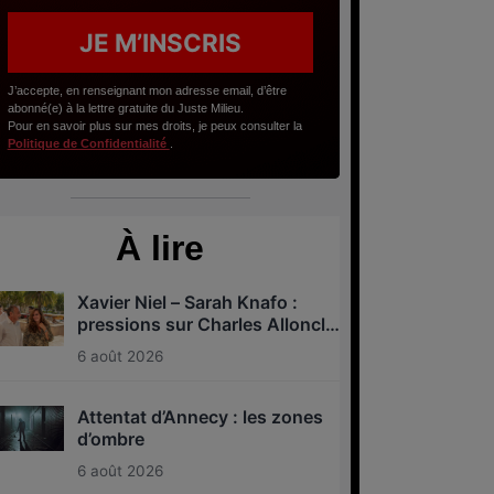
J’accepte, en renseignant mon adresse email, d’être
abonné(e) à la lettre gratuite du Juste Milieu.
Pour en savoir plus sur mes droits, je peux consulter la
Politique de Confidentialité
.
À lire
Xavier Niel – Sarah Knafo :
pressions sur Charles Alloncle
et la Commission d’enquête
6 août 2026
sur l’audiovisuel public ?
Attentat d’Annecy : les zones
d’ombre
6 août 2026