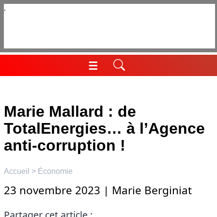
Aller
au
contenu
☰
Menu
Marie Mallard : de
TotalEnergies… à l’Agence
anti-corruption !
Accueil
>
Économie
23 novembre 2023
|
Marie Berginiat
Partager cet article :