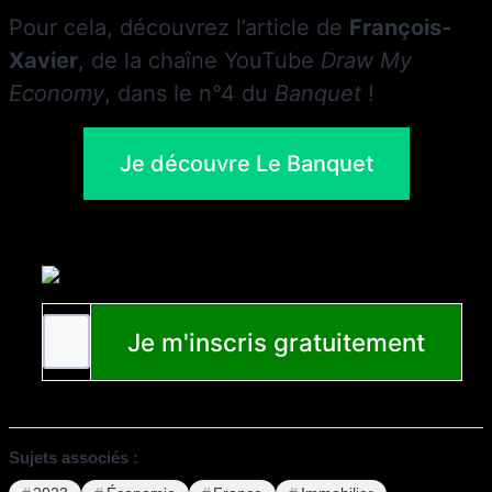
Pour cela, découvrez l’article de
François-
Xavier
, de la chaîne YouTube
Draw My
Economy
, dans le n°4 du
Banquet
!
Je découvre Le Banquet
Sujets associés :