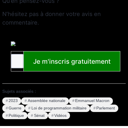
Qu’en pensez-vous ?
N’hésitez pas à donner votre avis en
commentaire.
Sujets associés :
2023
Assemblée nationale
Emmanuel Macron
Guerre
Loi de programmation militaire
Parlement
Politique
Sénat
Vidéos