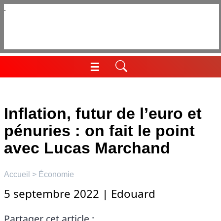
Aller
au
contenu
☰
Menu
Inflation, futur de l’euro et
pénuries : on fait le point
avec Lucas Marchand
Accueil
>
Économie
5 septembre 2022
|
Edouard
Partager cet article :