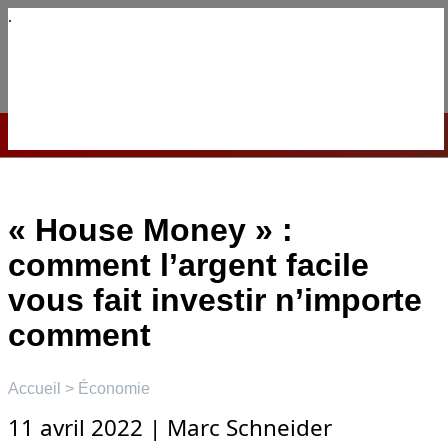
Aller
au
contenu
☰
Menu
« House Money » :
comment l’argent facile
vous fait investir n’importe
comment
Accueil
>
Économie
11 avril 2022
|
Marc Schneider