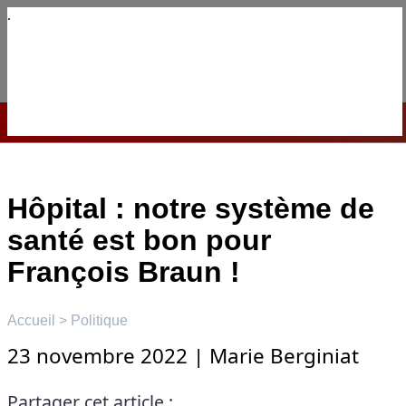
Aller
au
contenu
☰
Menu
Hôpital : notre système de
santé est bon pour
François Braun !
Accueil
>
Politique
23 novembre 2022
|
Marie Berginiat
Partager cet article :