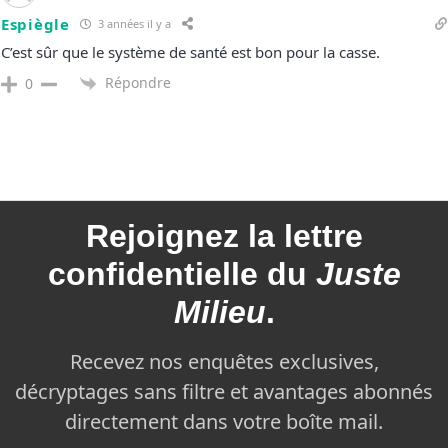
Espiègle
3 années il y a
C’est sûr que le système de santé est bon pour la casse.
Répondre
0
Rejoignez la
lettre
confidentielle du
Juste
Milieu
.
Recevez nos enquêtes exclusives,
décryptages sans filtre et avantages abonnés
directement dans votre boîte mail.