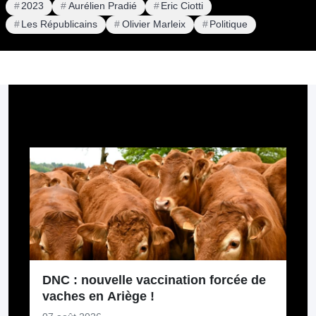
2023
Aurélien Pradié
Eric Ciotti
Les Républicains
Olivier Marleix
Politique
Pour aller plus loin
DNC : nouvelle vaccination forcée de
vaches en Ariège !