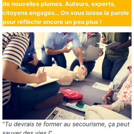
de nouvelles plumes. Auteurs, experts,
citoyens engagés… On vous laisse la parole
pour réfléchir encore un peu plus !
“
Tu devrais te former au secourisme, ça peut
sauver des vies !
”.