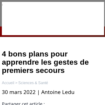
Aller
au
contenu
☰
Menu
4 bons plans pour
apprendre les gestes de
premiers secours
Accueil
>
Sciences & Santé
30 mars 2022
|
Antoine Ledu
Partager cet article :