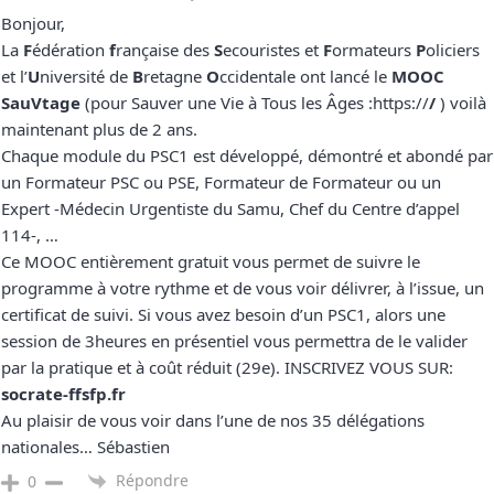
Bonjour,
La
F
édération
f
rançaise des
S
ecouristes et
F
ormateurs
P
oliciers
et l’
U
niversité de
B
retagne
O
ccidentale ont lancé le
MOOC
SauVtage
(pour Sauver une Vie à Tous les Âges :https://
/
) voilà
maintenant plus de 2 ans.
Chaque module du PSC1 est développé, démontré et abondé par
un Formateur PSC ou PSE, Formateur de Formateur ou un
Expert -Médecin Urgentiste du Samu, Chef du Centre d’appel
114-, …
Ce MOOC entièrement gratuit vous permet de suivre le
programme à votre rythme et de vous voir délivrer, à l’issue, un
certificat de suivi. Si vous avez besoin d’un PSC1, alors une
session de 3heures en présentiel vous permettra de le valider
par la pratique et à coût réduit (29e). INSCRIVEZ VOUS SUR:
socrate-ffsfp.fr
Au plaisir de vous voir dans l’une de nos 35 délégations
nationales… Sébastien
Répondre
0