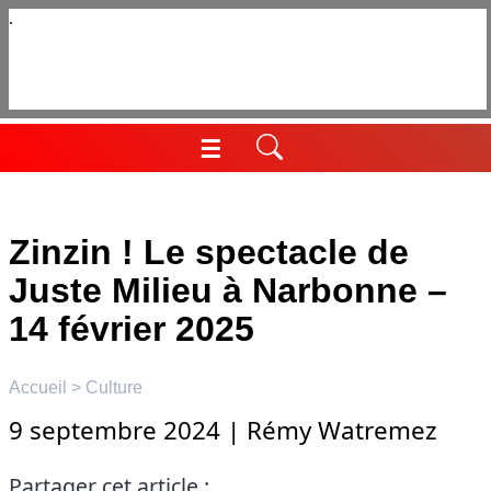
Aller
au
contenu
☰
Menu
Zinzin ! Le spectacle de
Juste Milieu à Narbonne –
14 février 2025
Accueil
>
Culture
9 septembre 2024
|
Rémy Watremez
Partager cet article :