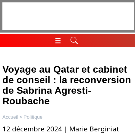
Aller
au
contenu
☰
Menu
Voyage au Qatar et cabinet
de conseil : la reconversion
de Sabrina Agresti-
Roubache
Accueil
>
Politique
12 décembre 2024
|
Marie Berginiat