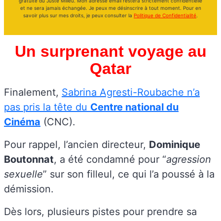
gratuite du Juste Milieu. Mon adresse email restera strictement confidentielle
et ne sera jamais échangée. Je peux me désinscrire à tout moment. Pour en
savoir plus sur mes droits, je peux consulter la
Politique de Confidentialité
.
Un surprenant voyage au
Qatar
Finalement,
Sabrina Agresti-Roubache n’a
pas pris la tête du
Centre national du
Cinéma
(CNC).
Pour rappel, l’ancien directeur,
Dominique
Boutonnat
, a été condamné pour “
agression
sexuelle
” sur son filleul, ce qui l’a poussé à la
démission.
Dès lors, plusieurs pistes pour prendre sa