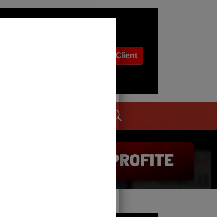
Espace Client
dages
Contact