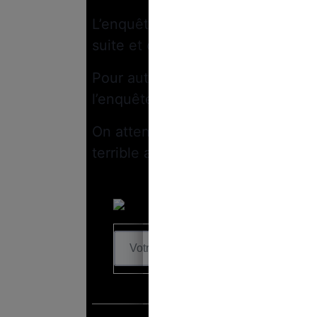
L’enquête de
Off Investigation
rév
suite et ce, sans avertissement d
Pour autant, le procureur d’Aix-e
l’enquête.
On attend donc une réaction de
F
terrible affaire !