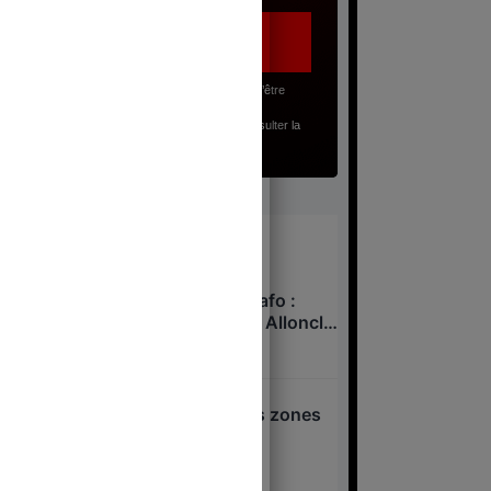
J’accepte, en renseignant mon adresse email, d’être
abonné(e) à la lettre gratuite du Juste Milieu.
Pour en savoir plus sur mes droits, je peux consulter la
Politique de Confidentialité
.
À lire
Xavier Niel – Sarah Knafo :
pressions sur Charles Alloncle
et la Commission d’enquête
6 août 2026
sur l’audiovisuel public ?
Attentat d’Annecy : les zones
d’ombre
6 août 2026