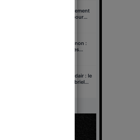
Loi Yadan : le gouvernement
veut passer en force pour
interdire l’antisionisme !
5 août 2026
Deux suicides à Matignon :
Lecornu sur le banc des
accusés ?
4 août 2026
Sécurité civile et Canadair : le
gros mensonge de Gabriel
Attal
29 juillet 2026