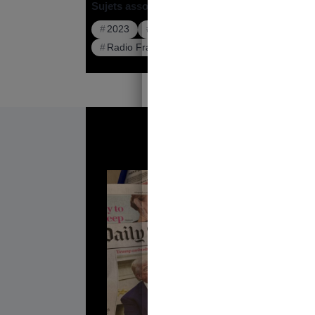
Sujets associés :
2023
Agression sexuelle
Détourneme
Radio France
Viol