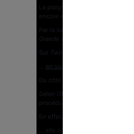
La plaignante accuse Philippe Bert
encore enfant.
Par la suite, les révélations fait
Grande
ont créé un nouveau décl
Sur
Twitter
, cette victime a raco
…
en vain
.
Du côté de
France Inter
, c’est si
Selon
Off Investigation
, “
la jurist
procédure clairement engagée
”.
En effet, si la plainte a bien été 
… elle n’a jamais abouti.