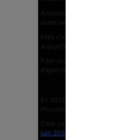
Animateur de l’émission
Carnets 
avant les initiatives locales et 
Mais c’est pour une toute autre h
aujourd’hui au cœur de l’actualité
Il est accusé par la fille d’une d
d’agression sexuelle sur mineure.
Silence radi
En 2019, la plainte d’une victime
Provence.
C’est ce que révèle l’incroyable
juin 2023
.