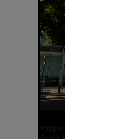
Crédi
Philippe Bertrand est l’une des f
France Inter
.