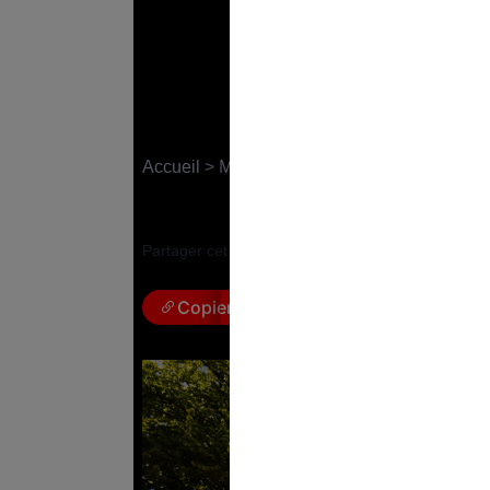
Viols sur mineurs : 
France Inter protégé
Accueil
>
Médias
13 juin 2023
|
Marie Berginiat
Partager cet article :
Copier le lien