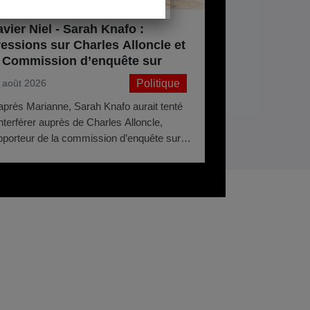
vier Niel - Sarah Knafo :
ressions sur Charles Alloncle et
a Commission d’enquête sur
audiovisuel public ?
Politique
 août 2026
après Marianne, Sarah Knafo aurait tenté
interférer auprès de Charles Alloncle,
pporteur de la commission d’enquête sur
audiovisuel public, avant même que les
nvocations ne soient envoyées. Pourquoi
otéger Xavier Niel ?