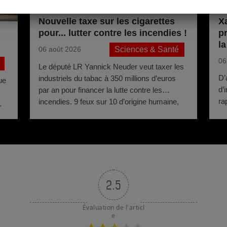
Xa
Nouvelle taxe sur les cigarettes
p
pour... lutter contre les incendies !
l
Sciences & Santé
06 août 2026
l’
06
Le député LR Yannick Neuder veut taxer les
D’
industriels du tabac à 350 millions d’euros
ue
d’
par an pour financer la lutte contre les
s
ra
incendies. 9 feux sur 10 d’origine humaine,
l’
25 000 tonnes de mégots jetés par an. La
co
logique du pollueur-payeur.
pr
2.5
Évaluation de l'articl
e