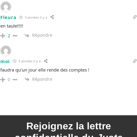
Fleura
3 années il y a
en taule!!!!!
Répondre
2
moi
3 années il y a
faudra qu’un jour elle rende des comptes !
Répondre
0
Rejoignez la
lettre