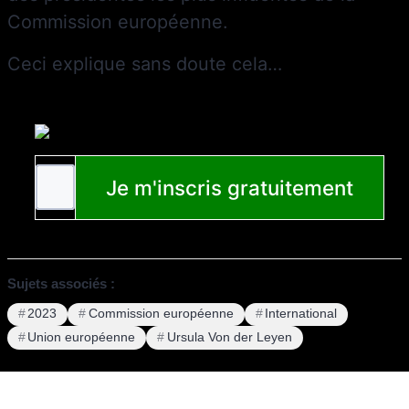
Commission européenne.
Ceci explique sans doute cela…
Sujets associés :
2023
Commission européenne
International
Union européenne
Ursula Von der Leyen