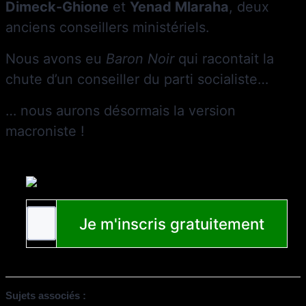
Dimeck-Ghione
et
Yenad Mlaraha
, deux
anciens conseillers ministériels.
Nous avons eu
Baron Noir
qui racontait la
chute d’un conseiller du parti socialiste…
… nous aurons désormais la version
macroniste !
Sujets associés :