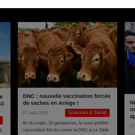
Pour aller plus loin
DNC : nouvelle vaccination forcée
e
Ni
de vaches en Ariège !
53
n
Sciences & Santé
07 août 2026
a
6h du matin, 30 gendarmes, la sous-préfète :
07
vaccination forcée contre la DNC à La Table
88