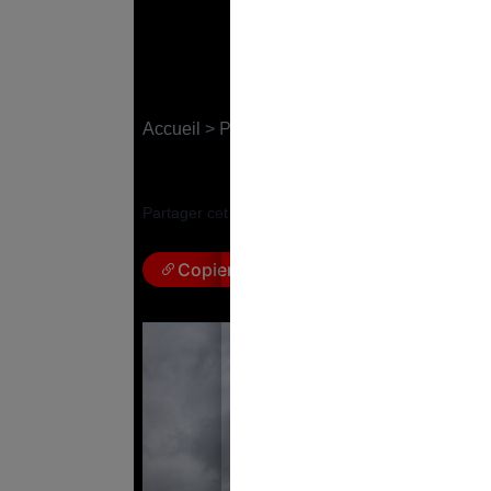
Un 1er mai catastro
Accueil
>
Politique
6 mai 2024
|
Marie Berginiat
Partager cet article :
Copier le lien