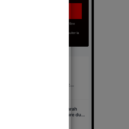
J’accepte, en renseignant mon adresse email, d’être
abonné(e) à la lettre gratuite du Juste Milieu.
Pour en savoir plus sur mes droits, je peux consulter la
Politique de Confidentialité
.
À lire
Pavillon d’accueil de
l’Assemblée nationale :
nouveau scandale à 53
8 août 2026
millions d’euros
Niel, Bolloré, Attali : Sarah
Knafo, nouvelle créature du
système après Macron ?
7 août 2026