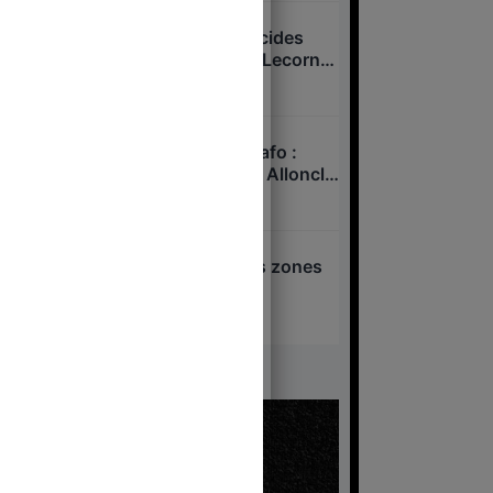
Overdose cachée, suicides
passés sous silence : Lecornu
dans la tourmente ?
7 août 2026
Xavier Niel – Sarah Knafo :
pressions sur Charles Alloncle
et la Commission d’enquête
6 août 2026
sur l’audiovisuel public ?
Attentat d’Annecy : les zones
d’ombre
6 août 2026