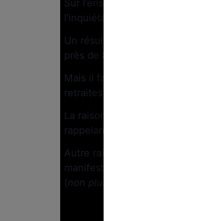
Sur l’ensemble du pays,
un articl
l’inquiétante statistique de
121 0
Un résultat bien loin de la mobili
près de 800 000 personnes.
Mais il faut reconnaître que, cett
retraites battaient leur plein.
La raison de cette chute n’est pa
rappelant que “
la lutte syndicale 
Autre raison possible pour tenter
manifesté de son côté, une désuni
(
non plus
)…
Le calme av