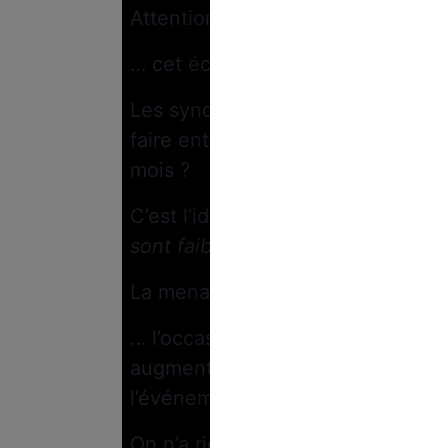
Attention quand même…
… cet échec pourrait aussi être un
Les syndicats n’auraient-ils pas l
faire entendre durant les Jeux o
mois ?
C’est l’idée que semble défendre
sont faibles dans la rue, mais puis
La menace d’une grève à l’appro
… l’occasion pour les agents du s
augmentations pour éviter toutes
l’événement.
On n’a rien sans rien
.