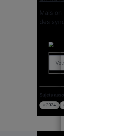
Mais on ne peut clairement pas pa
des syndicats !
Sujets associés :
2024
Manifestation
Politique
Syn