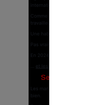
internationale des travailleurs.
Comme chaque année, l’occasion é
travailleurs de toute la France et
Une habitude qui a toujours le v
Pas vraiment.
En 2024, la mobilisation a drast
…
et les syndicats (
aussi
) connais
Seulement 121 00
er
Les manifestations du 1
mai 2024
bien.