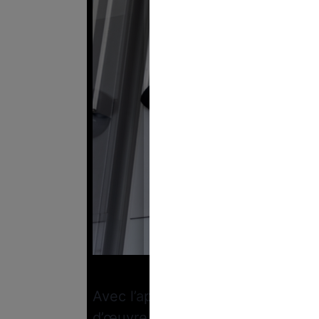
Crédi
Avec l’approche des Jeux olympi
d’œuvre se fait de plus en plus p