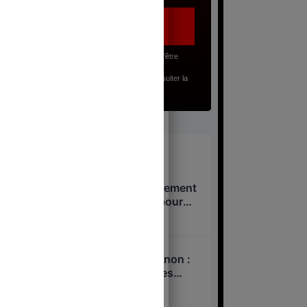
J’accepte, en renseignant mon adresse email, d’être
abonné(e) à la lettre gratuite du Juste Milieu.
Pour en savoir plus sur mes droits, je peux consulter la
Politique de Confidentialité
.
À lire
Loi Yadan : le gouvernement
veut passer en force pour
interdire l’antisionisme !
5 août 2026
Deux suicides à Matignon :
Lecornu sur le banc des
accusés ?
4 août 2026