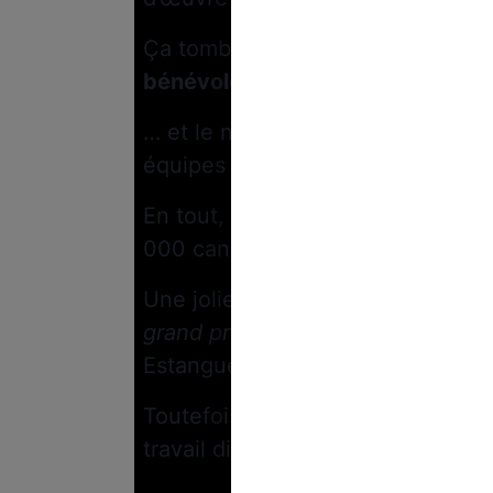
Ça tombe bien : le comité d’orga
bénévoles
…
… et le nombre de personnes ayan
équipes sont allées bien au-delà
En tout,
comme le révèle
Mediap
000 candidatures ont pu être rép
Une jolie performance donc pour
grand programme de volontaires j
Estanguet, président du comité d’
Toutefois, certains opposants v
travail dissimulé !