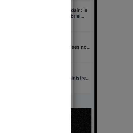
Sécurité civile et Canadair : le
gros mensonge de Gabriel
Attal
29 juillet 2026
Canadair : 10 ans de
mensonges et promesses non
tenues
27 juillet 2026
Tests anti-drogue au
gouvernement : des ministres
testés positifs ?
19 juillet 2026