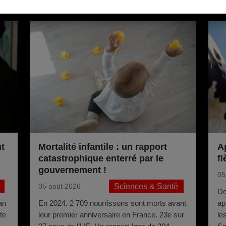
Pour aller plus loin
t
Mortalité infantile : un rapport
A
catastrophique enterré par le
fi
gouvernement !
05
Sciences & Santé
05 août 2026
De
an
En 2024, 2 709 nourrissons sont morts avant
ap
te
leur premier anniversaire en France. 23e sur
le