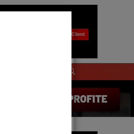
Espace Client
dages
Contact