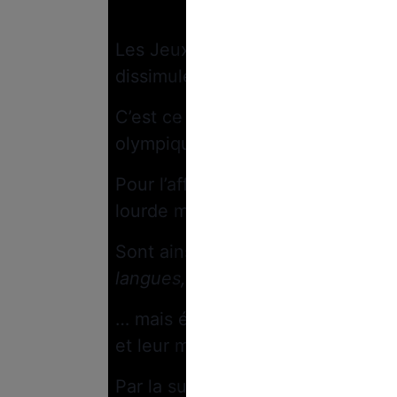
Bénévolat… o
Les Jeux olympiques seront-ils “
dissimulés ?
C’est ce que semble croire une p
olympiques.
Pour l’affirmer, ils relèvent la 
lourde mise en place par le comit
Sont ainsi demandés aux candida
langues, les expériences professi
… mais également la réponse à pr
et leur motivation.
Par la suite, des entretiens sur c