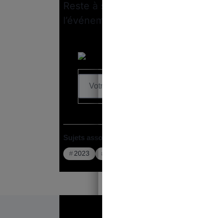
Reste à savoir si les bénévoles 
l’événement, comme le souhaitera
Sujets associés :
2023
Jeux Olympiques d'été
JO 202