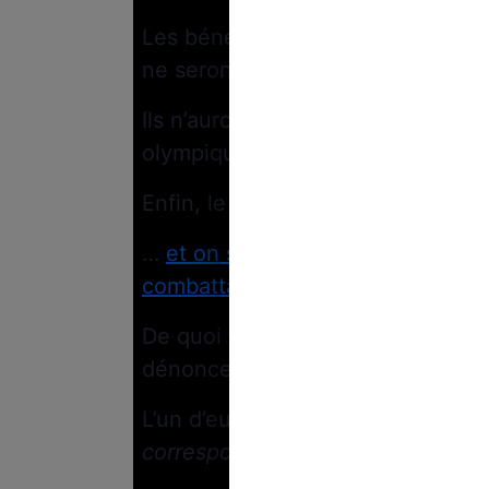
Les bénévoles devront être dispo
ne seront pas défrayés s’ils ne v
Ils n’auront pas de passe-droit p
olympiques.
Enfin, le logement ne sera pas n
…
et on sait déjà que la recherch
combattant
.
De quoi faire tiquer les opposant
dénoncent un “
travail gratuit
” plu
L’un d’eux explique auprès de
Me
correspondent à des fiches de pos