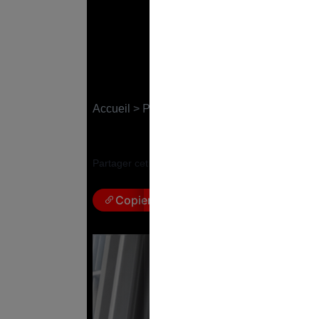
Travail gratuit : les
faux salariés ?
Accueil
>
Politique
2 août 2023
|
Marie Berginiat
Partager cet article :
Copier le lien