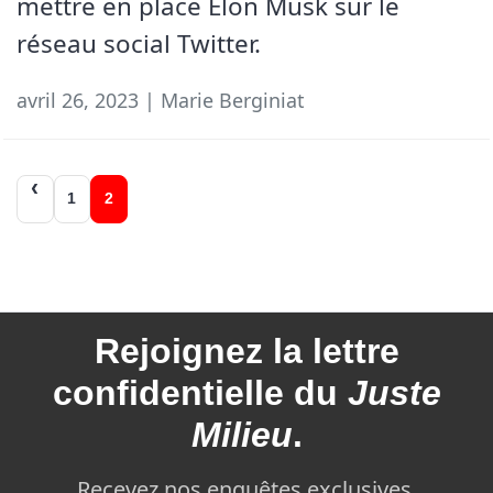
mettre en place Elon Musk sur le
réseau social Twitter.
avril 26, 2023 | Marie Berginiat
Navigation
1
2
des
articles
Rejoignez la
lettre
confidentielle du
Juste
Milieu
.
Recevez nos enquêtes exclusives,