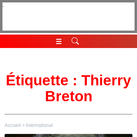
Aller
au
contenu
☰
Menu
Étiquette :
Thierry
Breton
Accueil
>
International