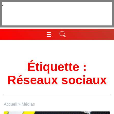
Aller
au
contenu
☰
Menu
Étiquette :
Réseaux sociaux
Accueil
>
Médias