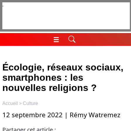
Aller
au
contenu
☰
Menu
Écologie, réseaux sociaux,
smartphones : les
nouvelles religions ?
Accueil
>
Culture
12 septembre 2022
|
Rémy Watremez
Partager cet article :