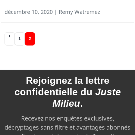
décembre 10, 2020 | Remy Watremez
Navigation
1
2
des
articles
Rejoignez la
lettre
confidentielle du
Juste
Milieu
.
Recevez nos enquêtes exclusives,
décryptages sans filtre et avantages abonnés