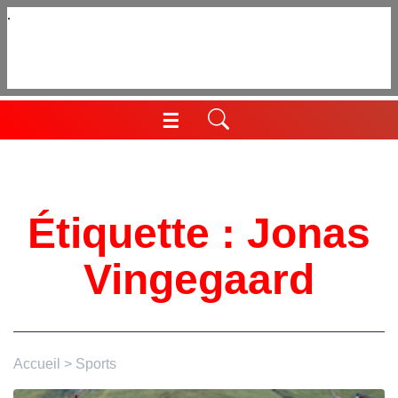
Aller
au
contenu
☰
Menu
Étiquette :
Jonas
Vingegaard
Accueil
>
Sports