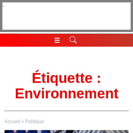
Aller
au
contenu
☰
Menu
Étiquette :
Environnement
Accueil
>
Politique