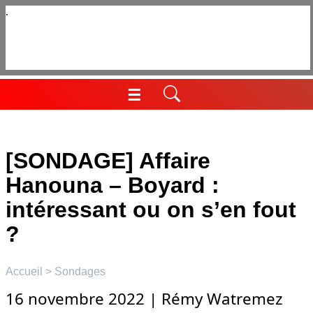
Aller
au
contenu
☰
Menu
[SONDAGE] Affaire
Hanouna – Boyard :
intéressant ou on s’en fout
?
Accueil
>
Sondages
16 novembre 2022
|
Rémy Watremez