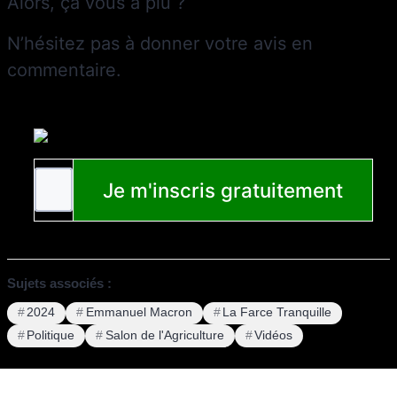
Alors, ça vous a plu ?
N’hésitez pas à donner votre avis en
commentaire.
Sujets associés :
2024
Emmanuel Macron
La Farce Tranquille
Politique
Salon de l'Agriculture
Vidéos