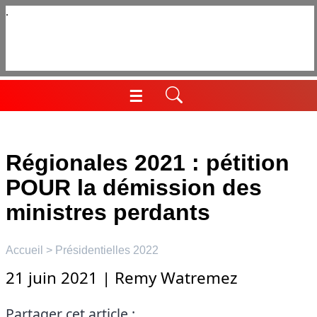
Aller
au
contenu
☰
Menu
Régionales 2021 : pétition
POUR la démission des
ministres perdants
Accueil
>
Présidentielles 2022
21 juin 2021
|
Remy Watremez
Partager cet article :