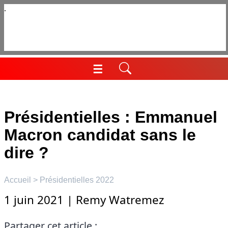
Aller
au
contenu
☰
Menu
Présidentielles : Emmanuel
Macron candidat sans le
dire ?
Accueil
>
Présidentielles 2022
1 juin 2021
|
Remy Watremez
Partager cet article :