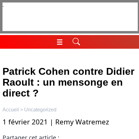
Aller
au
contenu
☰
Menu
Patrick Cohen contre Didier
Raoult : un mensonge en
direct ?
Accueil
>
Uncategorized
1 février 2021
|
Remy Watremez
Partager cet article :