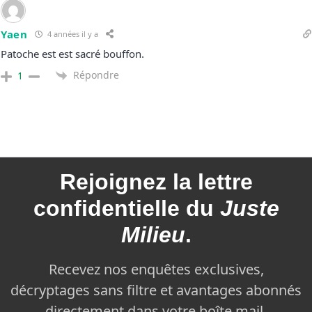
Yaen
4 années il y a
Patoche est est sacré bouffon.
Répondre
1
Rejoignez la
lettre
confidentielle du
Juste
Milieu
.
Recevez nos enquêtes exclusives,
décryptages sans filtre et avantages abonnés
directement dans votre boîte mail.