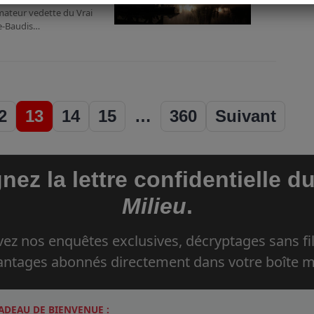
imateur vedette du Vrai
gre-Baudis…
2
13
14
15
…
360
Suivant
gnez la
lettre confidentielle d
Milieu
.
ez nos enquêtes exclusives, décryptages sans fil
antages abonnés directement dans votre boîte ma
ADEAU DE BIENVENUE :