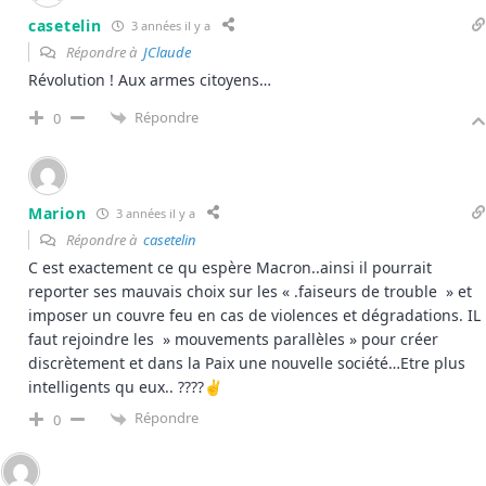
casetelin
3 années il y a
Répondre à
JClaude
Révolution ! Aux armes citoyens…
Répondre
0
Marion
3 années il y a
Répondre à
casetelin
C est exactement ce qu espère Macron..ainsi il pourrait
reporter ses mauvais choix sur les « .faiseurs de trouble » et
imposer un couvre feu en cas de violences et dégradations. IL
faut rejoindre les » mouvements parallèles » pour créer
discrètement et dans la Paix une nouvelle société…Etre plus
intelligents qu eux.. ????✌️
Répondre
0