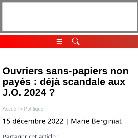
Aller
au
contenu
☰
Menu
Ouvriers sans-papiers non
payés : déjà scandale aux
J.O. 2024 ?
Accueil
>
Politique
15 décembre 2022
|
Marie Berginiat
Partager cet article :